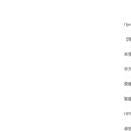
O
【
米
华
选
荣
智
O
卓