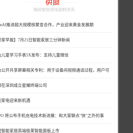
penAI推进超大规模核聚变合作，产业迎来黄金发展期
智家早报】7月21日智能家居三分钟新闻
兔儿童学习手表5X发布：支持儿童微信
为公开共享屏幕相关专利：用于设备间视频通话过程，用户可
择
耀在深圳成立星耀终端公司
能家电迎来新机遇
PPO 将公布手机充电技术新进展：和大家聊点“快”之外的事
悦智能家居高端极莱智能面板上市