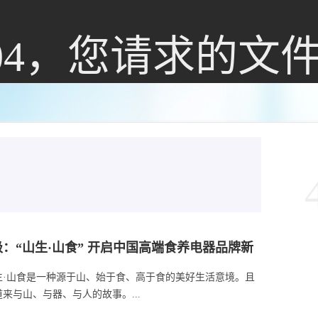
04，您请求的文
请求的文件不存
：“山生·山食” 开启中国高端食养电器品牌新
在!
生·山食是一种源于山、始于食、高于食的美好生活意境。且
来与山、与器、与人的故事。...