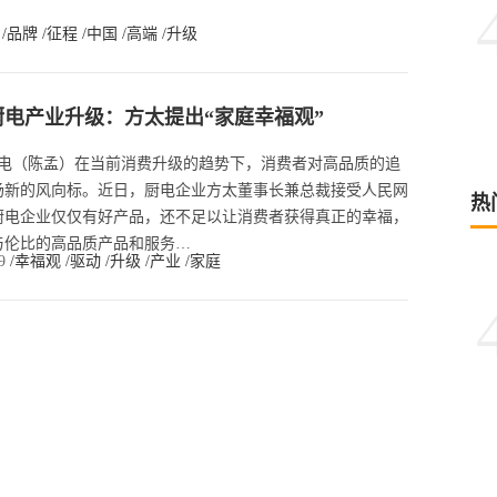
4
/品牌
/征程
/中国
/高端
/升级
电产业升级：方太提出“家庭幸福观”
日电（陈孟）在当前消费升级的趋势下，消费者对高品质的追
场新的风向标。近日，厨电企业方太董事长兼总裁接受人民网
热
厨电企业仅仅有好产品，还不足以让消费者获得真正的幸福，
与伦比的高品质产品和服务…
39
/幸福观
/驱动
/升级
/产业
/家庭