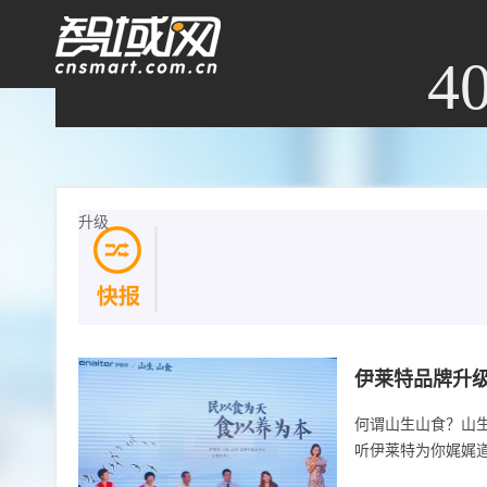
4
升级
404，您
伊莱特品牌升级
征程
何谓山生山食？山
听伊莱特为你娓娓道