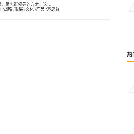
器，茅忠群领导的方太。这…
34
/战略
/发展
/文化
/产品
/茅忠群
热