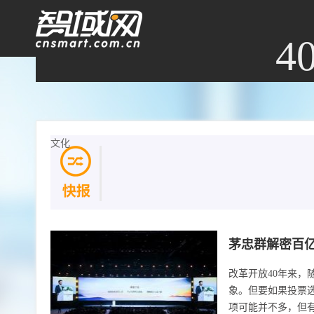
4
文化
404，您
茅忠群解密百
改革开放40年来，
象。但要如果投票
项可能并不多，但