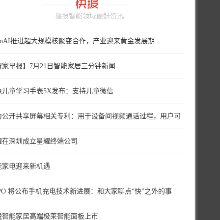
penAI推进超大规模核聚变合作，产业迎来黄金发展期
智家早报】7月21日智能家居三分钟新闻
兔儿童学习手表5X发布：支持儿童微信
为公开共享屏幕相关专利：用于设备间视频通话过程，用户可
择
耀在深圳成立星耀终端公司
能家电迎来新机遇
PPO 将公布手机充电技术新进展：和大家聊点“快”之外的事
悦智能家居高端极莱智能面板上市