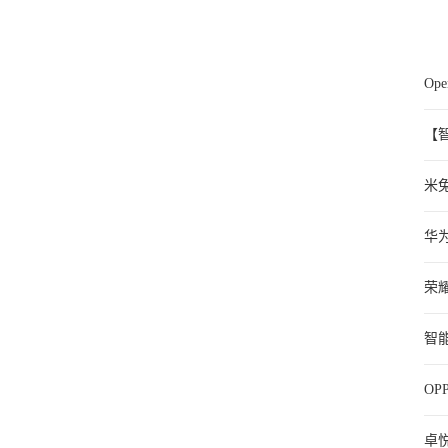
O
【
米
华
选
荣
智
O
卓